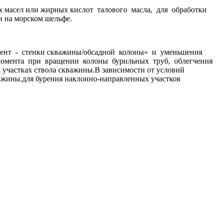
х масел или жирных кислот талового масла, для обработки
 на морском шельфе.
мент - стенки скважины/обсадной колоны» и уменьшения
момента при вращении колоны бурильных труб, облегчения
 участках ствола скважины.В зависимости от условий
ажины.для бурения наклонно-направленных участков