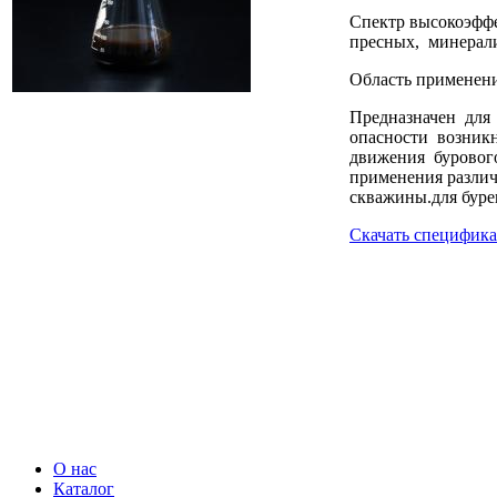
Спектр высокоэффе
пресных, минерали
Область применен
Предназначен для
опасности возник
движения бурового
применения различ
скважины.для буре
Скачать специфик
О нас
Каталог