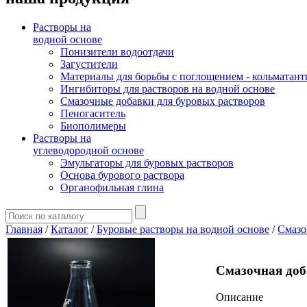
Растворы на
водной основе
Понизители водоотдачи
Загустители
Материалы для борьбы с поглощением - кольматан
Ингибиторы для растворов на водной основе
Смазочные добавки для буровых растворов
Пеногаситель
Биополимеры
Растворы на
углеводородной основе
Эмульгаторы для буровых растворов
Основа бурового раствора
Органофильная глина
Главная
/
Каталог
/
Буровые растворы на водной основе
/
Смазо
Смазочная доб
Описание