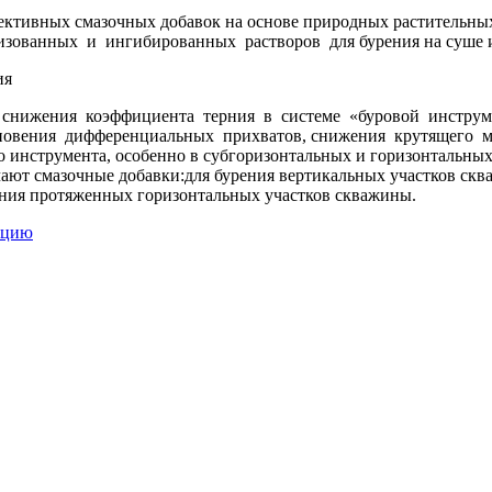
ктивных смазочных добавок на основе природных растительны
зованных и ингибированных растворов для бурения на суше и
ия
 снижения коэффициента терния в системе «буровой инстру
новения дифференциальных прихватов, снижения крутящего 
 инструмента, особенно в субгоризонтальных и горизонтальных
ают смазочные добавки:для бурения вертикальных участков скв
ния протяженных горизонтальных участков скважины.
ацию